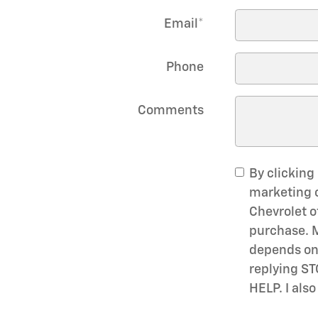
Email
*
Phone
Comments
By clicking
marketing c
Chevrolet of
purchase. 
depends on 
replying ST
HELP. I als